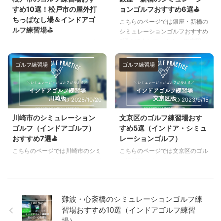
すめ10選！松戸市の屋外打
ョンゴルフおすすめ6選⛳
ちっぱなし場＆インドアゴ
こちらのページでは銀座・新橋の
ルフ練習場⛳
シミュレーションゴルフおすすめ
6選を紹介しています。 銀座駅・
こちらは、松戸市のおすすめゴル
新橋駅・有楽町駅周辺を含めて人
フ練習場をまとめたページです。
気のシミュレーションゴルフ施設
松戸市のゴルフ練習場を「インド
ゴルフ練習場
ゴルフ練習場
をピックアップ✎✨ 自主練習した
アゴルフ練習場」と「屋外ゴルフ
いと考えているものの、どの施設
練習場（打ちっぱなし場）」に分
を選べばいいのかわからない方
けて紹介しています。 打ち放題
2025/10/20
2023/9/15
や、銀座・新橋エリアで口コミ評
プランがあるゴルフ練習場、24
判の良いシミュレーションゴルフ
時間営業のゴルフ練習場、バンカ
川崎市のシミュレーション
文京区のゴルフ練習場おす
練習場から選びたい方は参考にし
ー練習場がある練習場など、人気
ゴルフ（インドアゴルフ）
すめ5選（インドア・シミュ
ていただければと思います☟^^ 銀
の設備やメニュー別リストも作っ
おすすめ7選⛳
レーションゴルフ）
座・新橋のシミュレーションゴル
ているので松戸市内でゴルフ練習
フおすすめ6選 それでは銀座・新
場を探している方はぜひ参考にし
こちらのページでは川崎市のシミ
こちらのページでは文京区のゴル
橋でおすすめのシミュレーション
てください^^☟ 目次[閉じる] 松戸
ュレーションゴルフ（インドアゴ
フ練習場（インドア・シミュレー
ゴルフ場（インドア練習場）を順
市のインドアゴルフ練習場おすす
ルフ）おすすめ7選を紹介してい
ションゴルフ）おすすめ5選を紹
番に紹介 ...
め5選 松戸市の屋外ゴルフ練習場
ます。 川崎駅や武蔵小杉駅周辺
介しています。 白山駅、春日
（打ちっぱなし場） 打ち放題プ
の人気エリアを含めて、川崎市内
駅、後楽園駅などの人気エリアを
難波・心斎橋のシミュレーションゴルフ練
ランがある松戸市の ...
の人気シミュレーションゴルフ練
含めて、文京区内の人気シミュレ
習場おすすめ10選（インドアゴルフ練習
習場をピックアップ✎✨ 川崎でシ
ーションゴルフ練習場をピックア
ミュレーションゴルフ練習場で自
ップ✎✨ 文京区でシミュレーショ
場）