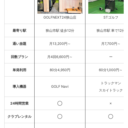
GOLFNEXT24狭山店
STゴルフ
最寄り駅
狭山市駅 徒歩12分
狭山市駅 車で12分
通い放題
月13,200円～
月7,700円～
回数プラン
月4回6,600円～
ー
単発利用
80分4,950円
60分1,000円～
トラックマン
導入機器
GOLF Navi
スカイトラック
24時間営業
◯
✗
クラブレンタル
◯
◯