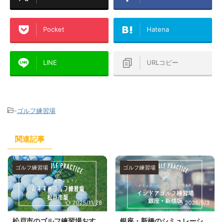
Pocket
Hatena
LINE
URLコピー
-
ゴルフ練習場
関連記事
ゴルフ練習場
ゴルフ練習場
2025/11/28
2026/5/3
松戸市のゴルフ練習場おす
銀座・新橋のシミュレーシ