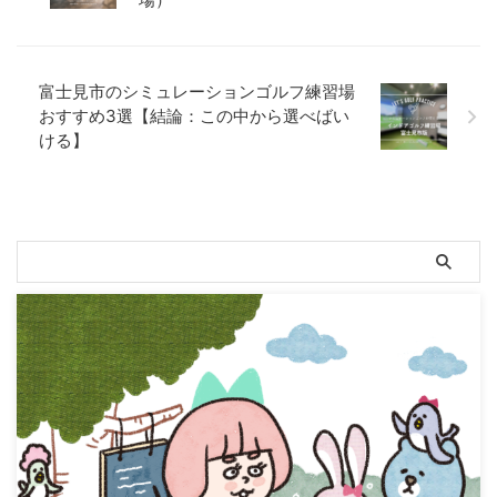
主練習したいと考えているもの
ンゴルフ練習場で自主練習したい
の、どの施設を選べばいいのかわ
と考えているものの、どの施設を
からない方や、口コミ評判の良い
選べばいいのかわからない方や、
シミュレーションゴルフ場から選
口コミ評判の良いシミュレーショ
富士見市のシミュレーションゴルフ練習場
びたい方は参考にしていただけれ
ンゴルフ場から選びたい方は参考
おすすめ3選【結論：この中から選べばい
ばと思います☟ 川崎市のシミュレ
にしていただければと思います☟
ける】
ーションゴルフ場おすすめ7選 そ
^^ 文京区のゴルフ練習場（イン
れでは川崎でおすすめのシミュレ
ドア・シミュレーションゴルフ）
ーションゴル ...
おすすめ5選 ...