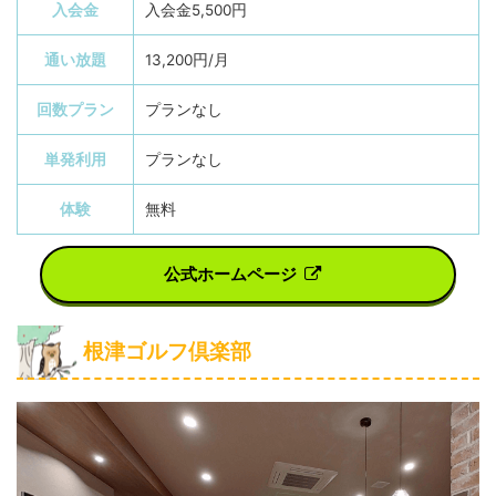
入会金
入会金5,500円
通い放題
13,200円/月
回数プラン
プランなし
単発利用
プランなし
体験
無料
公式ホームページ
根津ゴルフ倶楽部