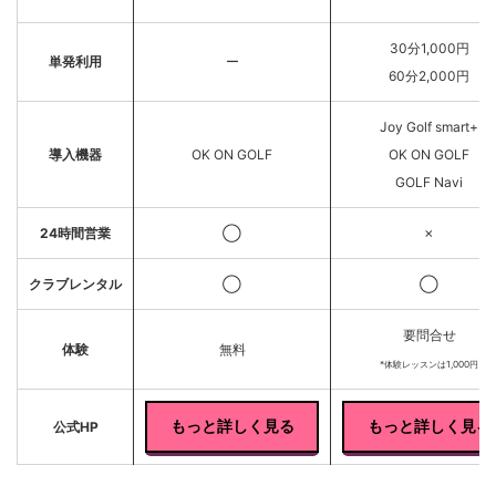
30分1,000円
単発利用
ー
60分2,000円
Joy Golf smart+
導入機器
OK ON GOLF
OK ON GOLF
GOLF Navi
24時間営業
◯
✗
クラブレンタル
◯
◯
要問合せ
体験
無料
*体験レッスンは1,000円
もっと詳しく見る
もっと詳しく見る
公式HP