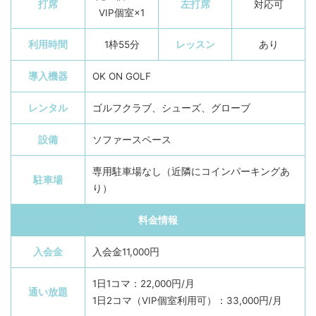
打席
左打席
対応可
VIP個室×1
利用時間
1枠55分
レッスン
あり
導入機器
OK ON GOLF
レンタル
ゴルフクラブ、シューズ、グローブ
設備
ソファースペース
専用駐車場なし（近隣にコインパーキングあ
駐車場
り）
料金情報
入会金
入会金11,000円
1日1コマ：22,000円/月
通い放題
1日2コマ（VIP個室利用可）：33,000円/月