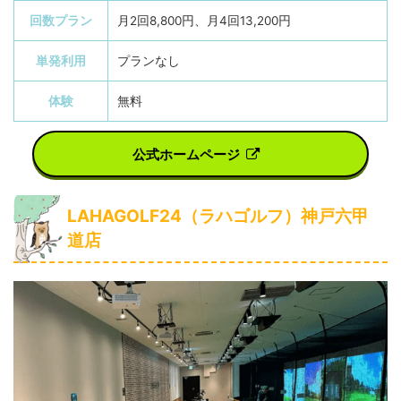
回数プラン
月2回8,800円、月4回13,200円
単発利用
プランなし
体験
無料
公式ホームページ
LAHAGOLF24（ラハゴルフ）神戸六甲
道店