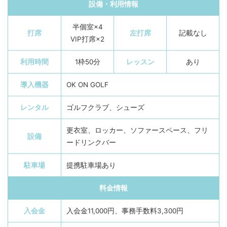
設備・利用情報
半個室×4
打席
左打席
記載なし
VIP打席×2
利用時間
1枠50分
レッスン
あり
導入機器
OK ON GOLF
レンタル
ゴルフクラブ、シューズ
更衣室、ロッカー、ソファースペース、フリ
設備
ードリンクバー
駐車場
提携駐車場あり
料金情報
入会金
入会金11,000円、事務手数料3,300円