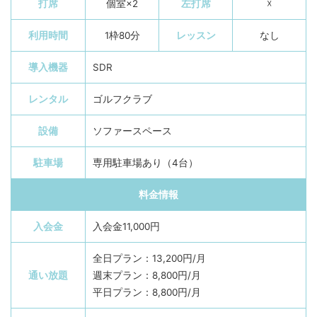
打席
個室×2
左打席
☓
利用時間
1枠80分
レッスン
なし
導入機器
SDR
レンタル
ゴルフクラブ
設備
ソファースペース
駐車場
専用駐車場あり（4台）
料金情報
入会金
入会金11,000円
全日プラン：13,200円/月
通い放題
週末プラン：8,800円/月
平日プラン：8,800円/月