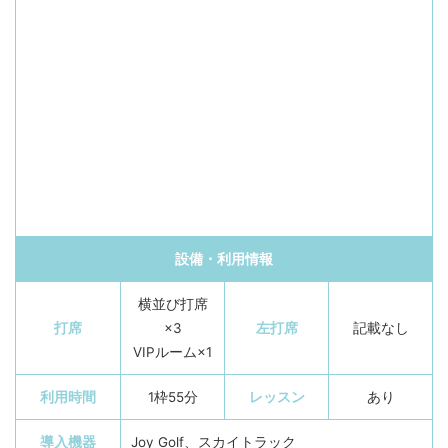
設備・利用情報
横並び打席
打席
×3
左打席
記載なし
VIPルーム×1
利用時間
1枠55分
レッスン
あり
導入機器
Joy Golf、スカイトラック