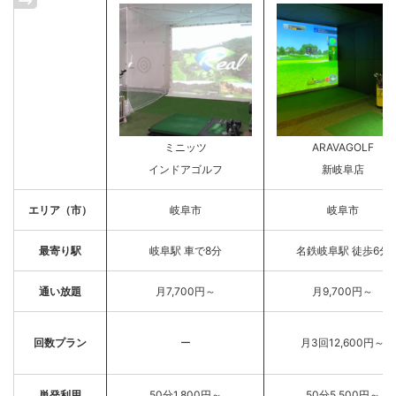
ミニッツ
ARAVAGOLF
インドアゴルフ
新岐阜店
エリア（市）
岐阜市
岐阜市
最寄り駅
岐阜駅 車で8分
名鉄岐阜駅 徒歩6分
通い放題
月7,700円～
月9,700円～
回数プラン
ー
月3回12,600円～
単発利用
50分1,800円～
50分5,500円～