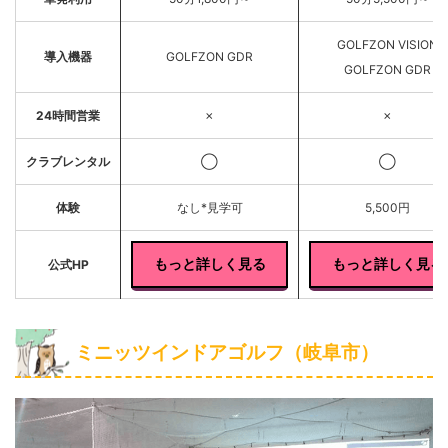
GOLFZON VISION
導入機器
GOLFZON GDR
GOLFZON GDR
24時間営業
✗
✗
クラブレンタル
◯
◯
体験
なし*見学可
5,500円
もっと詳しく見る
もっと詳しく見る
公式HP
ミニッツインドアゴルフ（岐阜市）