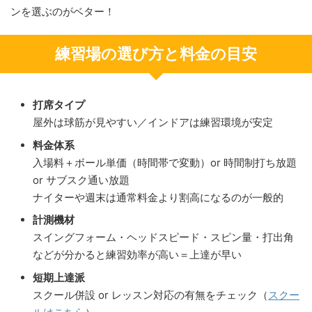
ンを選ぶのがベター！
練習場の選び方と料金の目安
打席タイプ
屋外は球筋が見やすい／インドアは練習環境が安定
料金体系
入場料＋ボール単価（時間帯で変動）or 時間制打ち放題
or サブスク通い放題
ナイターや週末は通常料金より割高になるのが一般的
計測機材
スイングフォーム・ヘッドスピード・スピン量・打出角
などが分かると練習効率が高い＝上達が早い
短期上達派
スクール併設 or レッスン対応の有無をチェック（
スクー