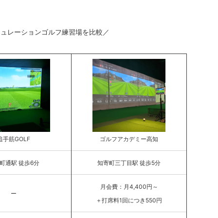
ミュレーションゴルフ練習場を比較／
追手筋GOLF
ゴルフアカデミー高知
町通駅 徒歩6分
知寄町三丁目駅 徒歩5分
月会費：月4,400円～
ー
＋打席料1回につき550円