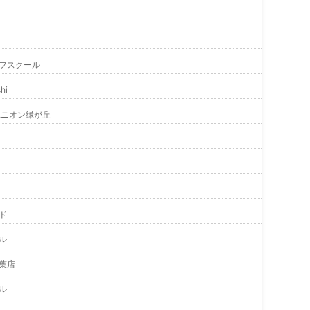
フスクール
hi
ユニオン緑が丘
ド
ル
葉店
ル