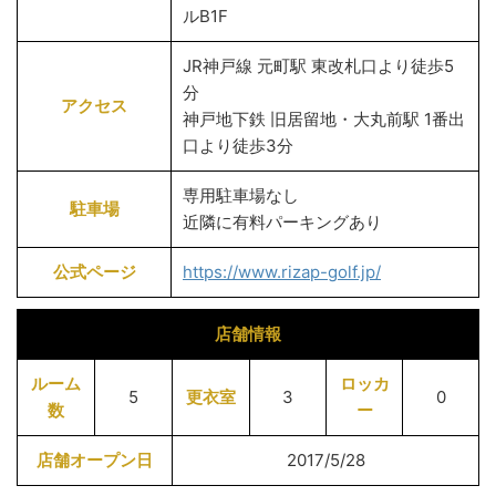
ルB1F
JR神戸線 元町駅 東改札口より徒歩5
分
アクセス
神戸地下鉄 旧居留地・大丸前駅 1番出
口より徒歩3分
専用駐車場なし
駐車場
近隣に有料パーキングあり
公式ページ
https://www.rizap-golf.jp/
店舗情報
ルーム
ロッカ
5
更衣室
3
0
数
ー
店舗オープン日
2017/5/28