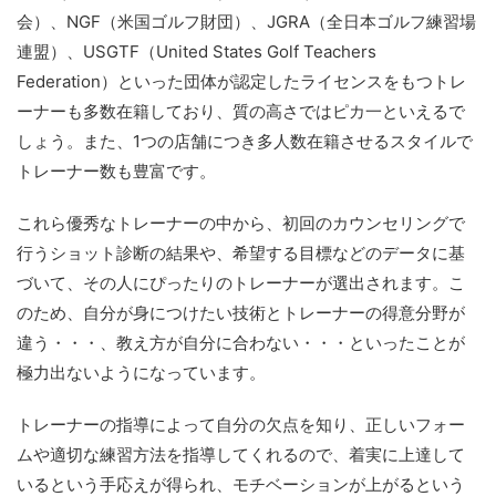
会）、NGF（米国ゴルフ財団）、JGRA（全日本ゴルフ練習場
連盟）、USGTF（United States Golf Teachers
Federation）といった団体が認定したライセンスをもつトレ
ーナーも多数在籍しており、質の高さではピカ一といえるで
しょう。また、1つの店舗につき多人数在籍させるスタイルで
トレーナー数も豊富です。
これら優秀なトレーナーの中から、初回のカウンセリングで
行うショット診断の結果や、希望する目標などのデータに基
づいて、その人にぴったりのトレーナーが選出されます。こ
のため、自分が身につけたい技術とトレーナーの得意分野が
違う・・・、教え方が自分に合わない・・・といったことが
極力出ないようになっています。
トレーナーの指導によって自分の欠点を知り、正しいフォー
ムや適切な練習方法を指導してくれるので、着実に上達して
いるという手応えが得られ、モチベーションが上がるという